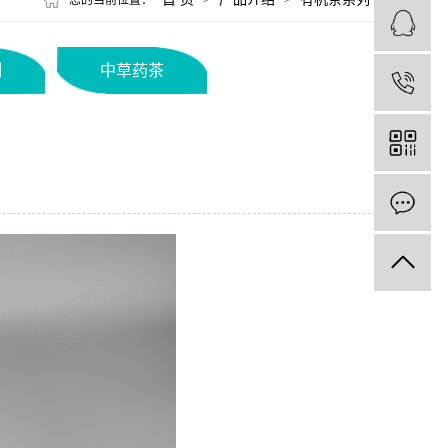
您的当前位置：
>
>
列
中草药茶
1