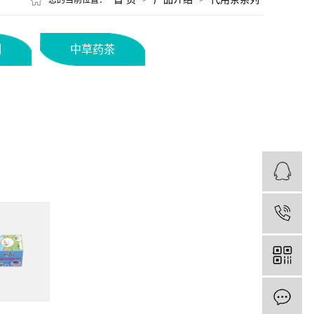
您的当前位置：
>
>
列
中草药茶
1