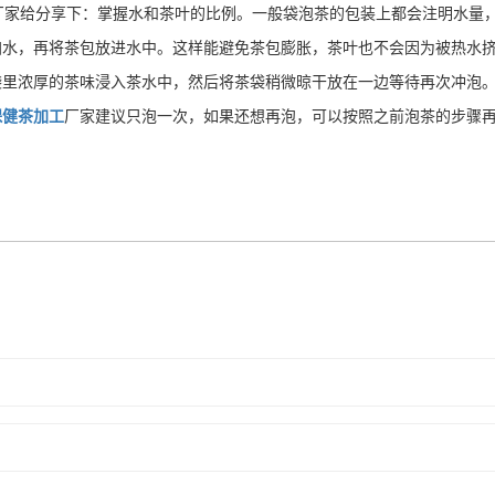
厂家给分享下：
掌握水和茶叶的比例。一般袋泡茶的包装上都会注明水量，
水，再将茶包放进水中。这样能避免茶包膨胀，茶叶也不会因为被热水挤
袋里浓厚的茶味浸入茶水中，然后将茶袋稍微晾干放在一边等待再次冲泡
保健茶加工
厂家建议只泡一次，如果还想再泡，可以按照之前泡茶的步骤再